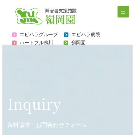
内
容
を
ス
エビハラグループ
エビハラ病院
キ
ハートフル鴨川
嶺岡園
ッ
プ
Inquiry
資料請求・お問合わせフォーム