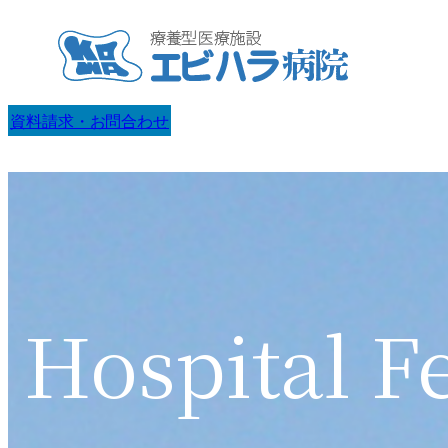
内
容
を
ス
資料請求・お問合わせ
キ
ッ
プ
Hospital F