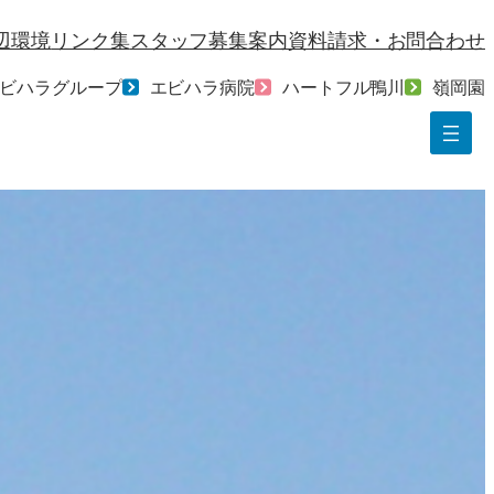
辺環境
リンク集
スタッフ募集案内
資料請求・お問合わせ
ビハラグループ
エビハラ病院
ハートフル鴨川
嶺岡園