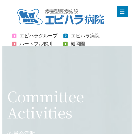
内
容
を
ス
エビハラグループ
エビハラ病院
キ
ハートフル鴨川
嶺岡園
ッ
プ
Committee
Activities
委員会活動