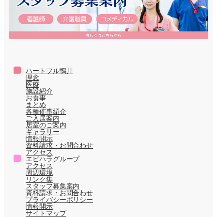
ハートフル鴨川
理念
医療
施設紹介
お食事
まとめ
各種催事紹介
ご入居案内
居室のご案内
ギャラリー
情報開示
資料請求・お問合わせ
アクセス
エビハラグループ
アクセス
周辺環境
リンク集
スタッフ募集案内
資料請求・お問合わせ
プライバシーポリシー
情報開示
サイトマップ