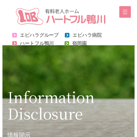
内
容
を
ス
エビハラグループ
エビハラ病院
キ
ハートフル鴨川
嶺岡園
ッ
プ
Information
Disclosure
情報開示