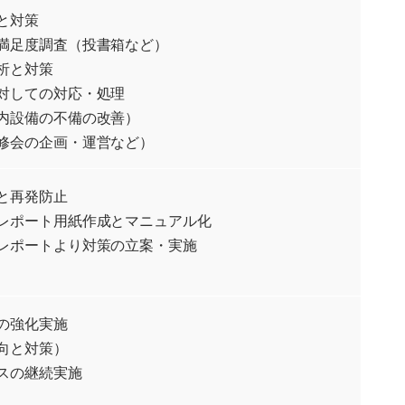
と対策
満足度調査（投書箱など）
析と対策
対しての対応・処理
内設備の不備の改善）
修会の企画・運営など）
と再発防止
レポート用紙作成とマニュアル化
レポートより対策の立案・実施
の強化実施
向と対策）
スの継続実施