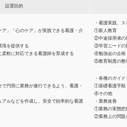
設置目的
・看護実践、ス
ケア」「心のケア」が実践できる看護・介
①新人教育
②中途採用者の
環境を提供する
③学習ニードの
に柔軟に対応できる看護師を育成する
④勉強会の企画
⑤教育制度の整
・各種のガイド
全で円滑に業務が遂行できるよう、看護・
①基礎看護手順
④その他
ュアルなどを作成し、安全で効率的な看護
・業務改善
①業務の実態把
②業務上の問題