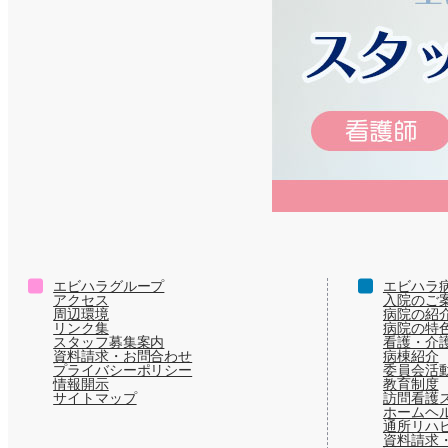
エビハラグループ
エビハラ
アクセス
入院のご
周辺環境
病院の紹
リンク集
病院の特
スタッフ募集案内
看護・介
資料請求・お問合わせ
病棟紹介
プライバシーポリシー
委員会活
情報開示
教育制度
サイトマップ
訪問看護
ホームヘ
通所リハ
資料請求