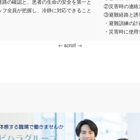
経路の確認と、患者の生命の安全を第一と
②災害時の連絡
ッフ全員が把握し、冷静に対応できること
③避難経路と誘
・避難訓練の計
・災害時に使用
← scroll →