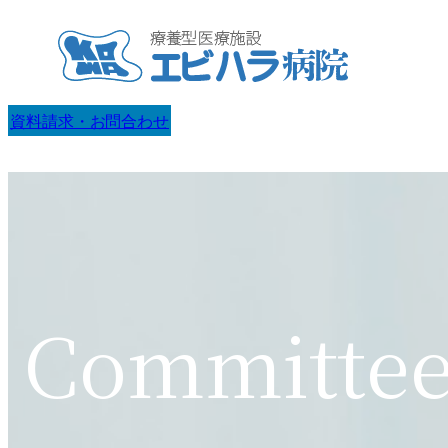
内
容
を
ス
資料請求・お問合わせ
キ
ッ
プ
Committee 