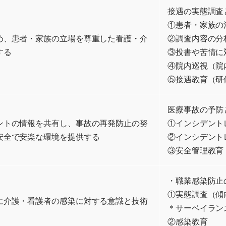
接遇の実態調査
①患者・家族の
め、患者・家族の立場を尊重した看護・介
②調査内容の分
する
③投書や苦情に
④院内巡視（院
⑤接遇教育（研
医療事故の予防
ントの情報を共有し、事故の再発防止の努
①インシデント
安全で安楽な環境を提供する
②インシデント
③安全管理教育
・職業感染防止
①実態調査（傾
に介護・看護者の感染に対する意識と技術
＊サーベイラン
②感染教育