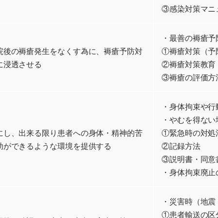
③感染対策マニ
・最善の褥瘡予
院後の褥瘡発生をなくす為に、褥瘡予防対
①褥瘡対策（予
に浸透させる
②褥瘡対策教育
③褥瘡の評価方
・身体拘束や行
・やむを得ない
にし、出来る限り患者への身体・精神的苦
①緊急時の対処
助ができるような環境を提供する
②記録方法
③説明書・同意
・身体拘束廃止
・災害時（地震
①患者輸送の区