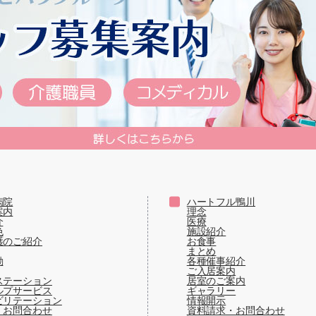
病院
ハートフル鴨川
案内
理念
介
医療
色
施設紹介
護のご紹介
お食事
まとめ
動
各種催事紹介
ご入居案内
ステーション
居室のご案内
ルプサービス
ギャラリー
ビリテーション
情報開示
・お問合わせ
資料請求・お問合わせ