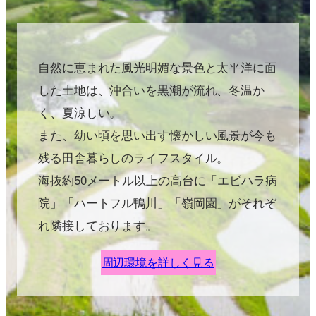
自然に恵まれた風光明媚な景色と太平洋に面
した土地は、沖合いを黒潮が流れ、冬温か
く、夏涼しい。
また、幼い頃を思い出す懐かしい風景が今も
残る田舎暮らしのライフスタイル。
海抜約50メートル以上の高台に「エビハラ病
院」「ハートフル鴨川」「嶺岡園」がそれぞ
れ隣接しております。
周辺環境を詳しく見る