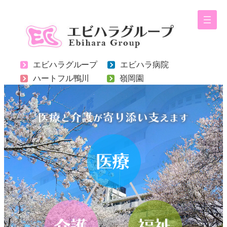
内
容
を
ス
エビハラグループ
エビハラ病院
キ
ハートフル鴨川
嶺岡園
ッ
プ